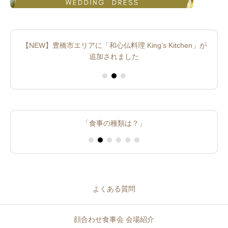
【NEW】豊橋市エリアに「和心仏料理 King’s Kitchen」が
追加されました
「手土産や支払いは？」
「時期や場所は？」
「食事の種類は？」
「進行や挨拶は？」
「婚約記念品は？」
「当日の服装は？」
よくある質問
顔合わせ食事会 会場紹介