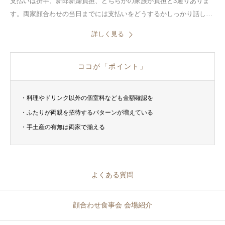
支払いは折半、新郎新婦負担、どちらかの家族が負担と3通りありま
す。両家顔合わせの当日までには支払いをどうするかしっかり話し合
って決めておきましょう。あるデータによると、6割以上が自分たち
詳しく見る
ふたりで負担したと回答しています。
ココが「ポイント」
・料理やドリンク以外の個室料なども金額確認を
・ふたりが両親を招待するパターンが増えている
・手土産の有無は両家で揃える
よくある質問
顔合わせ食事会 会場紹介