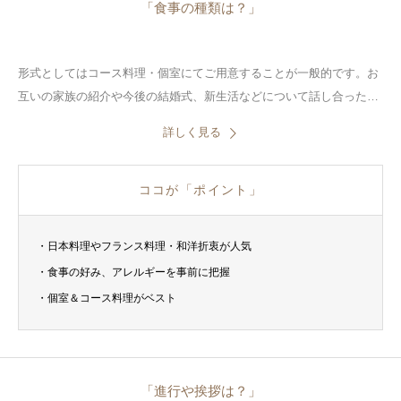
「食事の種類は？」
形式としてはコース料理・個室にてご用意することが一般的です。お
互いの家族の紹介や今後の結婚式、新生活などについて話し合ったり
することも多いので、ゆったりと寛いでスムーズに会話が運ぶコース
詳しく見る
提供を選ぶようにしましょう。
ココが「ポイント」
・日本料理やフランス料理・和洋折衷が人気
・食事の好み、アレルギーを事前に把握
・個室＆コース料理がベスト
「進行や挨拶は？」